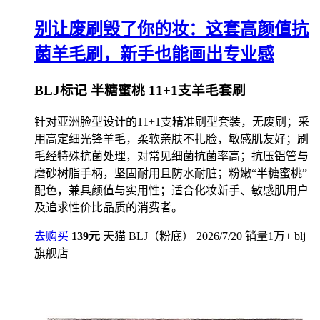
别让废刷毁了你的妆：这套高颜值抗
菌羊毛刷，新手也能画出专业感
BLJ标记 半糖蜜桃 11+1支羊毛套刷
针对亚洲脸型设计的11+1支精准刷型套装，无废刷；采
用高定细光锋羊毛，柔软亲肤不扎脸，敏感肌友好；刷
毛经特殊抗菌处理，对常见细菌抗菌率高；抗压铝管与
磨砂树脂手柄，坚固耐用且防水耐脏；粉嫩“半糖蜜桃”
配色，兼具颜值与实用性；适合化妆新手、敏感肌用户
及追求性价比品质的消费者。
去购买
139元
天猫
BLJ（粉底）
2026/7/20
销量1万+
blj
旗舰店