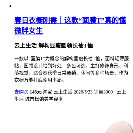
春日衣橱刚需｜这款“面膜T”真的懂
微胖女生
云上生活 解构显瘦圆领长袖T恤
一款以“面膜T”为概念的解构显瘦长袖T恤，面料轻薄服
帖，圆领设计恰到好处，多色可选。主打修饰身形、利
落视觉，适合春秋季日常通勤、休闲等多种场景，作为
衣橱万能打底使用率高。
去购买
146元
淘宝
云上生活
2026/5/23
销量3000+
云上
生活 城市松弛美学穿搭