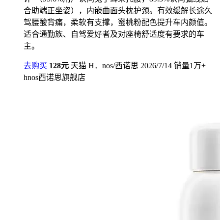
合助端正坐姿），内嵌曲面头枕护颈。有效缓解长途久
驾腰酸背痛，柔软有支撑，蜜桃粉配色提升车内颜值。
适合通勤族、自驾爱好者及对座椅舒适度有要求的车
主。
去购买
128元
天猫
H．nos/西诺思
2026/7/14
销量1万+
hnos西诺思旗舰店