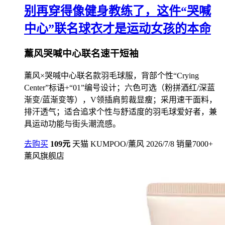
别再穿得像健身教练了，这件“哭喊
中心”联名球衣才是运动女孩的本命
薰风哭喊中心联名速干短袖
薰风×哭喊中心联名款羽毛球服，背部个性“Crying
Center”标语+“01”编号设计；六色可选（粉拼酒红/深蓝
渐变/蓝渐变等），V领插肩剪裁显瘦；采用速干面料，
排汗透气；适合追求个性与舒适度的羽毛球爱好者，兼
具运动功能与街头潮流感。
去购买
109元
天猫
KUMPOO/薰风
2026/7/8
销量7000+
薰风旗舰店