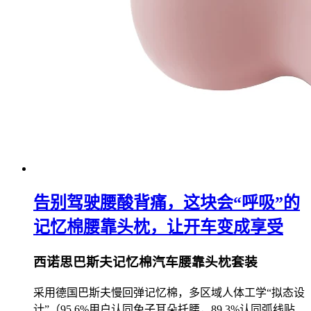
告别驾驶腰酸背痛，这块会“呼吸”的
记忆棉腰靠头枕，让开车变成享受
西诺思巴斯夫记忆棉汽车腰靠头枕套装
采用德国巴斯夫慢回弹记忆棉，多区域人体工学“拟态设
计”（95.6%用户认同兔子耳朵托腰，89.3%认同弧线贴