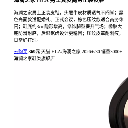
海澜之家 HLA 男士真皮商务正装皮鞋
海澜之家男士正装皮鞋，头层牛皮材质透气不闷脚；黑
色亮面款适配婚礼、正式会议，棕色压纹款适合商务休
闲；鞋底约3cm隐形增高，修饰腿型提升气场；橡胶大
底防滑耐磨，后跟锯齿设计更稳固；压纹皮革耐划痕，
日常好打理。
去购买
369元
天猫
HLA/海澜之家
2026/6/30
销量3000+
海澜之家鞋类旗舰店