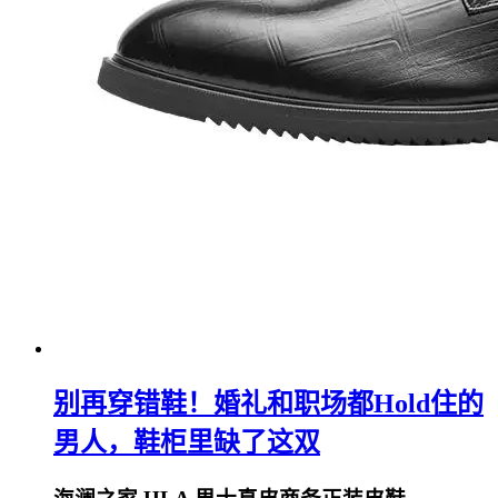
别再穿错鞋！婚礼和职场都Hold住的
男人，鞋柜里缺了这双