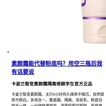
素颜霜能代替粉底吗？用空三瓶后我
有话要说
卡姿兰智变素颜霜隔离修颜学生官方正品
卡姿兰智变素颜霜，主打8小时持久焕亮不暗沉，自然提
亮不假白。多效合一，集面霜、隔离、妆前乳、粉底功
效于一体，一分钟快速完妆，洗面奶即可卸除。有效遮