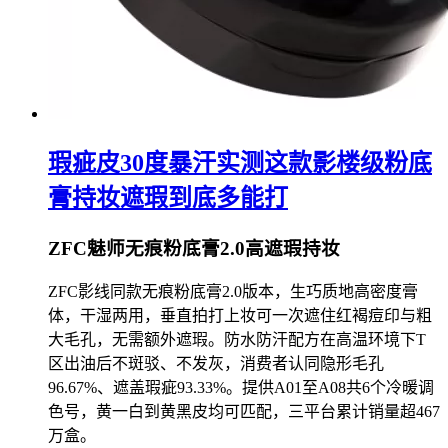
瑕疵皮30度暴汗实测这款影楼级粉底
膏持妆遮瑕到底多能打
ZFC魅师无痕粉底膏2.0高遮瑕持妆
ZFC影线同款无痕粉底膏2.0版本，生巧质地高密度膏
体，干湿两用，垂直拍打上妆可一次遮住红褐痘印与粗
大毛孔，无需额外遮瑕。防水防汗配方在高温环境下T
区出油后不斑驳、不发灰，消费者认同隐形毛孔
96.67%、遮盖瑕疵93.33%。提供A01至A08共6个冷暖调
色号，黄一白到黄黑皮均可匹配，三平台累计销量超467
万盒。