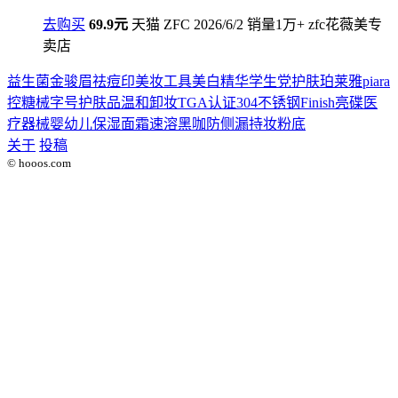
去购买
69.9元
天猫
ZFC
2026/6/2
销量1万+
zfc花薇美专
卖店
益生菌
金骏眉
祛痘印
美妆工具
美白精华
学生党护肤
珀莱雅
piara
控糖
械字号护肤品
温和卸妆
TGA认证
304不锈钢
Finish亮碟
医
疗器械
婴幼儿
保湿面霜
速溶黑咖
防侧漏
持妆粉底
关于
投稿
© hooos.com